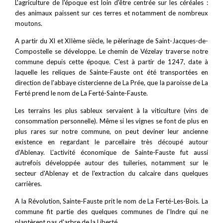
L'agriculture de l'époque est loin d'être centrée sur les céréales :
des animaux paissent sur ces terres et notamment de nombreux
moutons.
A partir du XI et XIIème siècle, le pèlerinage de Saint-Jacques-de-
Compostelle se développe. Le chemin de Vézelay traverse notre
commune depuis cette époque.
C'est à partir de 1247, date à
laquelle les reliques de Sainte-Fauste ont été transportées en
direction de l'abbaye cistercienne de La Prée, que la paroisse de La
Ferté prend le nom de La Ferté-Sainte-Fauste.
Les terrains les plus sableux servaient à la viticulture (vins de
consommation personnelle). Même si les vignes se font de plus en
plus rares sur notre commune, on peut deviner leur ancienne
existence en regardant le parcellaire très découpé autour
d'Ablenay.
L'activité économique de Sainte-Fauste fut aussi
autrefois développée autour des tuileries, notamment sur le
secteur d'Ablenay et de l'extraction du calcaire dans quelques
carrières.
A la Révolution, Sainte-Fauste prit le nom de La Ferté-Les-Bois. La
commune fit partie des quelques communes de l'Indre qui ne
plantèrent pas d'arbre de la Liberté.