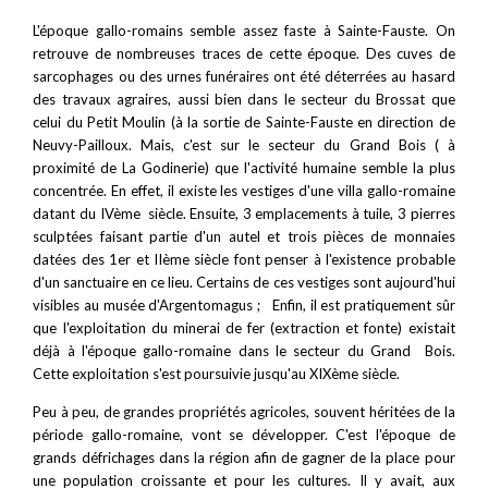
L'époque gallo-romains semble assez faste à Sainte-Fauste. On
retrouve de nombreuses traces de cette époque. Des cuves de
sarcophages ou des urnes funéraires ont été déterrées au hasard
des travaux agraires, aussi bien dans le secteur du Brossat que
celui du Petit Moulin (à la sortie de Sainte-Fauste en direction de
Neuvy-Pailloux. Mais, c'est sur le secteur du Grand Bois ( à
proximité de La Godinerie) que l'activité humaine semble la plus
concentrée. En effet, il existe les vestiges d'une villa gallo-romaine
datant du IVème siècle. Ensuite, 3 emplacements à tuile, 3 pierres
sculptées faisant partie d'un autel et trois pièces de monnaies
datées des 1er et IIème siècle font penser à l'existence probable
d'un sanctuaire en ce lieu. Certains de ces vestiges sont aujourd'hui
visibles au musée d'Argentomagus ; Enfin, il est pratiquement sûr
que l'exploitation du minerai de fer (extraction et fonte) existait
déjà à l'époque gallo-romaine dans le secteur du Grand Bois.
Cette exploitation s'est poursuivie jusqu'au XIXème siècle.
Peu à peu, de grandes propriétés agricoles, souvent héritées de la
période gallo-romaine, vont se développer. C'est l'époque de
grands défrichages dans la région afin de gagner de la place pour
une population croissante et pour les cultures. Il y avait, aux