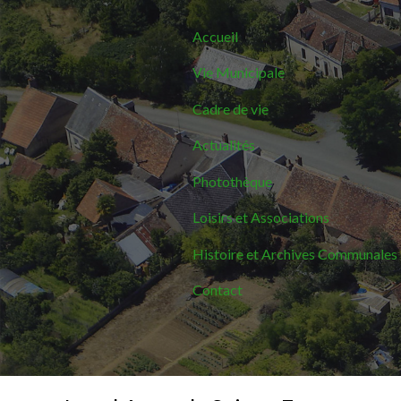
Accueil
Vie Municipale
Cadre de vie
Actualités
Photothèque
Loisirs et Associations
Histoire et Archives Communales
Contact